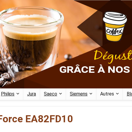
Philips
Jura
Saeco
Siemens
Autres
Bl
Force EA82FD10