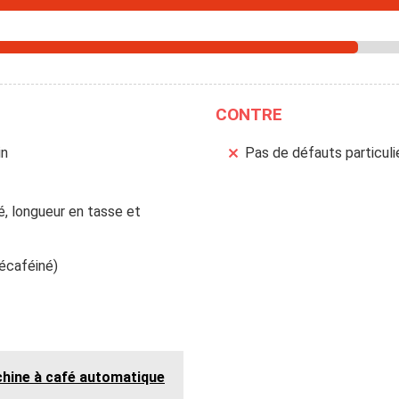
CONTRE
in
Pas de défauts particulie
é, longueur en tasse et
décaféiné)
chine à café automatique