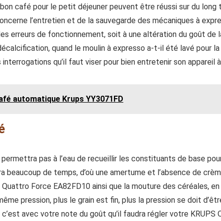
bon café pour le petit déjeuner peuvent être réussi sur du long
ncerne l’entretien et de la sauvegarde des mécaniques à expres
 des erreurs de fonctionnement, soit à une altération du goût de 
décalcification, quand le moulin à expresso a-t-il été lavé pour la
interrogations qu’il faut viser pour bien entretenir son appareil
 café automatique Krups YY3071FD
é
 permettra pas à l’eau de recueillir les constituants de base pou
dra beaucoup de temps, d’où une amertume et l’absence de crème.
 Quattro Force EA82FD10 ainsi que la mouture des céréales, en f
même pression, plus le grain est fin, plus la pression se doit d’ê
s c’est avec votre note du goût qu’il faudra régler votre KRUP