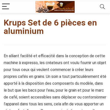
https://idikalimantanselatan.org/
https://idikalimantan.org/
https://idijawabarat.org/
https://idinusantara.org/
https://idisurabaya.org/
https://idipalopo.org/
https://idiparepare.org/
https://944store.com/
https://944store.com/
slot gacor hari ini
situs slot gacor
slot gacor hari ini
link slot gacor
situs slot gacor
situs slot gacor
https://idimetro.org/
kampungbet
kampungbet
kampungbet
kampungbet
kampungbet
kampungbet
kampungbet
kampungbet
kampungbet
kampung bet
togel online
slot thailand
bandar togel
kampungbet
kampungbet
kampungbet
kampungbet
kampungbet
kampungbet
slot online
slot online
slot online
penidabet
penidabet
penidabet
penidabet
penidabet
penidabet
penidabet
situs togel
link gacor
situs togel
situs togel
situs togel
situs togel
situs togel
slot gacor
slot gacor
slot gacor
situs gacor
situs togel
situs togel
situs togel
situs togel
slot gacor
slot gacor
link gacor
situs togel
situs togel
situs togel
situs togel
situs togel
situs gacor
situs togel
situs togel
link gacor
situs togel
situs togel
bakautoto
link gacor
slot gacor
slot gacor
situs gacor
situs gacor
situs gacor
situs gacor
link gacor
link gacor
slot gacor
situs gacor
situs gacor
situs gacor
situs gacor
link slot
situs slot
toto togel
link slot
bento4d
toto togel
toto togel
toto togel
toto togel
situs slot
situs slot
toto togel
situs slot
toto togel
toto togel
situs slot
toto togel
situs slot
situs slot
situs slot
bento4d
situs slot
situs slot
situs slot
situs slot
link slot
situs slot
situs slot
situs slot
toto togel
situs slot
toto togel
situs slot
toto togel
toto togel
link slot
toto togel
situs slot
link slot
situs slot
link slot
link slot
situs slot
situs slot
situs slot
situs slot
link slot
situs slot
link slot
situs slot
situs slot
situs slot
situs slot
situs slot
situs slot
situs slot
situs slot
link slot
situs slot
situs slot
situs slot
situs slot
link slot
bento4d
situs slot
situs slot
link slot
situs slot
situs slot
link slot
link slot
situs slot
link slot
situs slot
situs slot
slot resmi
link slot
link slot
situs slot
link slot
situs slot
link slot
link slot
situs slot
situs slot
slot resmi
link slot
link slot
situs slot
slot resmi
link slot
slot resmi
situs slot
slot resmi
situs slot
link slot
link slot
link slot
link slot
link slot
link slot
situs slot
slot resmi
situs slot
link slot
link slot
situs slot
link slot
link slot
link slot
situs slot
situs slot
link slot
link slot
situs slot
link slot
situs slot
link slot
link slot
situs slot
situs slot
situs slot
link slot
link slot
situs slot
link slot
situs slot
situs slot
link slot
link slot
link slot
situs toto
situs toto
toto slot
situs toto
situs toto
situs toto
situs toto
situs toto
situs toto
situs toto
situs toto
situs toto
situs toto
situs toto
situs toto
situs toto
situs toto
situs toto
situs toto
situs toto
situs toto
situs toto
situs toto
situs toto
situs toto
toto slot
situs toto
situs toto
situs toto
situs toto
situs toto
situs toto
situs toto
situs toto
situs toto
situs toto
situs toto
situs toto
situs toto
situs toto
situs toto
situs toto
situs toto
situs toto
situs toto
situs toto
situs toto
situs toto
situs toto
situs toto
situs toto
situs toto
situs toto
situs toto
situs toto
situs toto
situs toto
situs toto
toto slot
situs toto
situs toto
situs toto
situs toto
situs toto
situs toto
situs toto
kotabet
kotabet
situs toto
situs toto
situs toto
situs toto
situs toto
situs toto
rtp live
toto
toto
toto
Krups Set de 6 pièces en
aluminium
En alliant facilité et efficacité dans la conception de cette
machine à expresso, les créateurs ont voulu fournir un objet
pour tous ceux qui veulent commencer à créer leurs
propres cafés en grains. Un soin a tout particulièrement été
apporté à la disposition des composants du modèle, dans
le but que les bacs pour l’eau, pour le grain et pour le marc
de café, soient accessibles sans déplacer ou contorsionner
l’appareil dans tous les sens, cela afin de vous apporter un