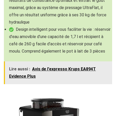
résultats de consistance optimaux et extrait le goût
maximal, grâce au système de pressage UltraFlat, il
offre un résultat uniforme grâce à ses 30 kg de force
hydraulique
Design intelligent pour vous faciliter la vie : réservoir
d’eau amovible d’une capacité de 1,7 l et récipient à
café de 260 g facile d’accès et réservoir pour café
moulu. Comprend également le pot à lait de 3 pièces
Lire aussi :
Avis de l'expresso Krups EA894T
Evidence Plus