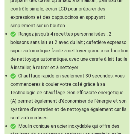
préparer des cafés optimaux à la maison ; panneau de
contrôle simple, écran LCD pour préparer des
expressions et des cappuccinos en appuyant
simplement sur un bouton
Rangez jusqu’à 4 recettes personnalisées : 2
boissons sans lait et 2 avec du lait ; cafetière expresso
super automatique facile à nettoyer grâce à sa fonction
de nettoyage automatique, avec une carafe à lait facile
à installer, à retirer et à nettoyer
Chauffage rapide en seulement 30 secondes, vous
commencerez à couler votre café grâce à sa
technologie de chauffage. Son efficacité énergétique
(A) permet également d’économiser de l’énergie et son
système d’entretien et de nettoyage également car ils
sont automatisés
Moulin conique en acier inoxydable qui offre des