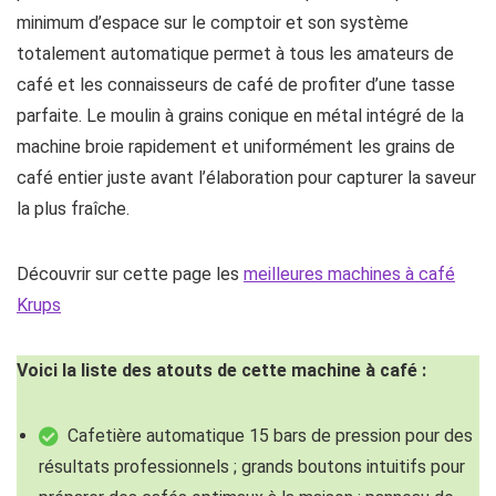
minimum d’espace sur le comptoir et son système
totalement automatique permet à tous les amateurs de
café et les connaisseurs de café de profiter d’une tasse
parfaite. Le moulin à grains conique en métal intégré de la
machine broie rapidement et uniformément les grains de
café entier juste avant l’élaboration pour capturer la saveur
la plus fraîche.
Découvrir sur cette page les
meilleures machines à café
Krups
Voici la liste des atouts de cette machine à café :
Cafetière automatique 15 bars de pression pour des
résultats professionnels ; grands boutons intuitifs pour