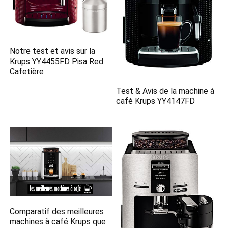
Notre test et avis sur la
Krups YY4455FD Pisa Red
Cafetière
Test & Avis de la machine à
café Krups YY4147FD
Comparatif des meilleures
machines à café Krups que