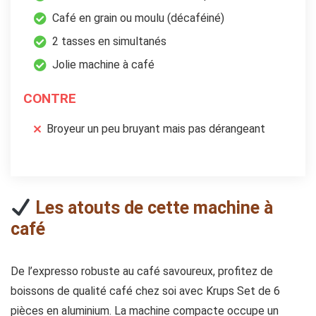
Café en grain ou moulu (décaféiné)
2 tasses en simultanés
Jolie machine à café
CONTRE
Broyeur un peu bruyant mais pas dérangeant
Les atouts de cette machine à
café
De l’expresso robuste au café savoureux, profitez de
boissons de qualité café chez soi avec Krups Set de 6
pièces en aluminium. La machine compacte occupe un