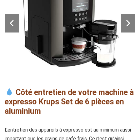
Côté entretien de votre machine à
expresso Krups Set de 6 pièces en
aluminium
L’entretien des appareils à expresso est au minimum aussi
important que les grains de café frais. Ce n’est qu’ainsi