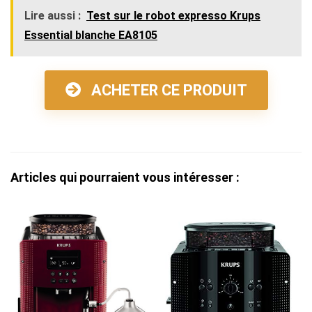
Lire aussi :
Test sur le robot expresso Krups
Essential blanche EA8105
ACHETER CE PRODUIT
Articles qui pourraient vous intéresser :