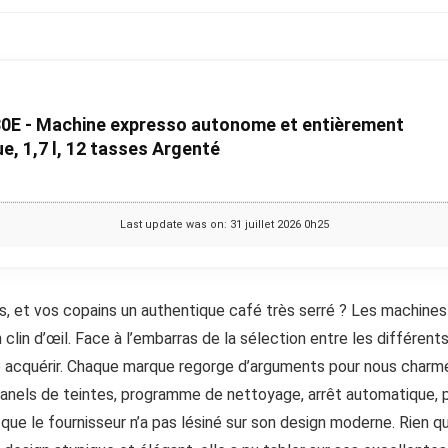
0E - Machine expresso autonome et entièrement
e, 1,7 l, 12 tasses Argenté
Last update was on: 31 juillet 2026 0h25
s, et vos copains un authentique café très serré ? Les machine
lin d’œil. Face à l’embarras de la sélection entre les différents 
e acquérir. Chaque marque regorge d’arguments pour nous charm
: panels de teintes, programme de nettoyage, arrêt automatique,
e le fournisseur n’a pas lésiné sur son design moderne. Rien qu’e