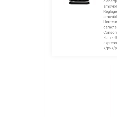
d'énerg
amovibl
Réglage
amovibl
Hauteur
caracté
Consomm
<br />-
express
</p></