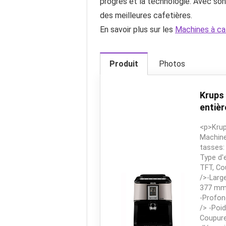
progrès et la technologie. Avec son 
des meilleures cafetières.
En savoir plus sur les
Machines à ca
Produit
Photos
Krups
entièr
<p>Krup
Machine
tasses:
Type d'e
TFT, Co
/>-Larg
377 mm<
-Profon
/> -Poi
Coupure