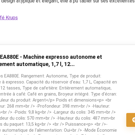
design atypique et élégant, elle a pu tabler sur ses excellentes 
fé Krups
 EA880E - Machine expresso autonome et
ement automatique, 1,7 l, 12...
s EA880E. Rangement: Autonome, Type de produit:
 à expresso. Capacité du réservoir d'eau: 1,7 L, Capacité en
 12 tasses, Type de cafetière: Entièrement automatique,
ntrée à café: Café en grains, Broyeur intégré. Type d'écran:
uleur du produit: Argent</p> Poids et dimensions<p> <br
eur: 268 mm<br /> -Profondeur: 398 mm<br /> -Hauteur:
br /> -Poids: 9,8 kg<br /> -Largeur du colis: 345 mm<br />
deur du colis: 570 mm<br /> -Hauteur du colis: 487 mm<br
ds du paquet: 13,5 kg<br /> <br /> Puissance<p> <br />-
 automatique de l'alimentation: Oui<br /> -Mode Économie