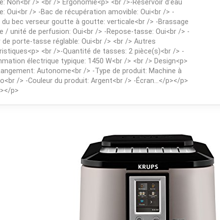
ie: Non<br /> <br /> Ergonomie<p> <br />-Réservoir d'eau
e: Oui<br /> -Bac de récupération amovible: Oui<br /> -
 du bec verseur goutte à goutte: verticale<br /> -Brassage
e / unité de perfusion: Oui<br /> -Repose-tasse: Oui<br /> -
 de porte-tasse réglable: Oui<br /> <br /> Autres
ristiques<p> <br />-Quantité de tasses: 2 pièce(s)<br /> -
ation électrique typique: 1450 W<br /> <br /> Design<p>
Rangement: Autonome<br /> -Type de produit: Machine à
o<br /> -Couleur du produit: Argent<br /> -Écran...</p></p>
p></p>