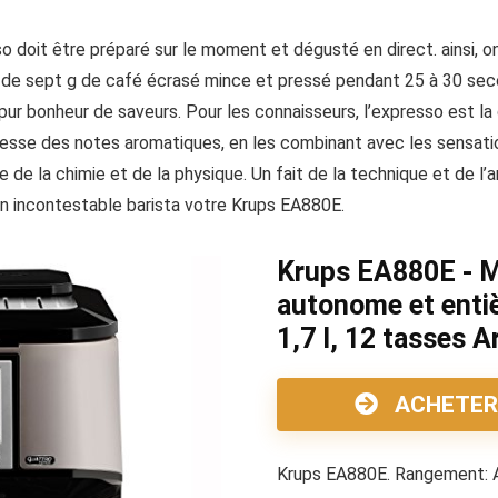
o doit être préparé sur le moment et dégusté en direct. ainsi, on
 de sept g de café écrasé mince et pressé pendant 25 à 30 seco
ur bonheur de saveurs. Pour les connaisseurs, l’expresso est la 
chesse des notes aromatiques, en les combinant avec les sensat
e de la chimie et de la physique. Un fait de la technique et de l’
n incontestable barista votre Krups EA880E.
Krups EA880E - M
autonome et enti
1,7 l, 12 tasses 
ACHETER
Krups EA880E. Rangement: A