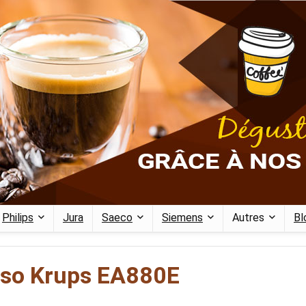
Philips
Jura
Saeco
Siemens
Autres
Bl
esso Krups EA880E