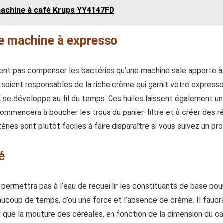
 machine à café Krups YY4147FD
re machine à expresso
vent pas compenser les bactéries qu’une machine sale apporte à 
soient responsables de la riche crème qui garnit votre expresso
se développe au fil du temps. Ces huiles laissent également un fi
commencera à boucher les trous du panier-filtre et à créer des rés
éries sont plutôt faciles à faire disparaître si vous suivez un 
é
 permettra pas à l’eau de recueillir les constituants de base pou
eaucoup de temps, d’où une force et l’absence de crème. Il faudr
 que la mouture des céréales, en fonction de la dimension du caf