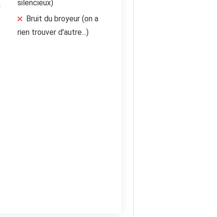
silencieux)
n
Bruit du broyeur (on a
rien trouver d'autre...)
é