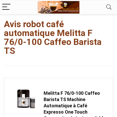
kampungbet/a>
kampungbet
kampungbet
Avis robot café
automatique Melitta F
76/0-100 Caffeo Barista
TS
Melitta F 76/0-100 Caffeo
Barista TS Machine
Automatique à Café
Expresso One Touch