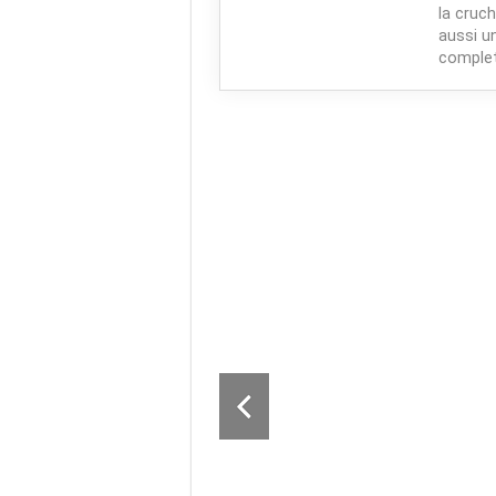
la cruc
aussi u
complet