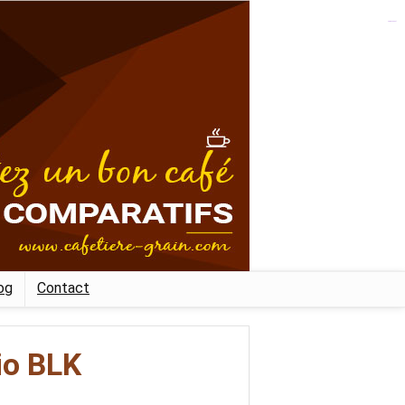
kampungbet
og
Contact
io BLK