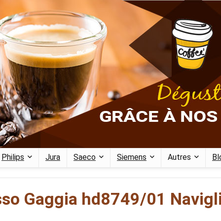
Philips
Jura
Saeco
Siemens
Autres
Bl
esso Gaggia hd8749/01 Navigl