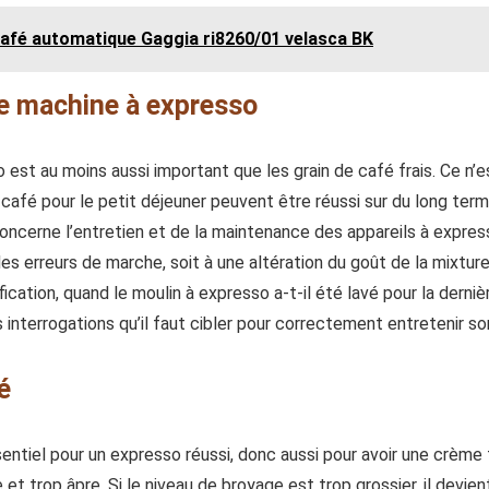
café automatique Gaggia ri8260/01 velasca BK
re machine à expresso
est au moins aussi important que les grain de café frais. Ce n’es
café pour le petit déjeuner peuvent être réussi sur du long ter
ncerne l’entretien et de la maintenance des appareils à expresso
 des erreurs de marche, soit à une altération du goût de la mixtur
ification, quand le moulin à expresso a-t-il été lavé pour la dern
s interrogations qu’il faut cibler pour correctement entretenir s
é
ntiel pour un expresso réussi, donc aussi pour avoir une crème f
e et trop âpre. Si le niveau de broyage est trop grossier, il devi