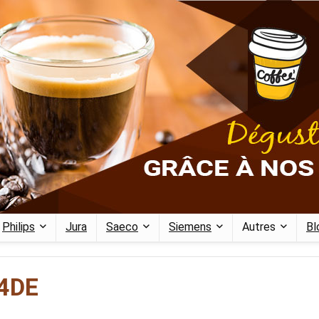
Philips
Jura
Saeco
Siemens
Autres
Bl
4DE