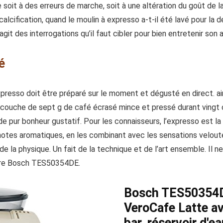
e soit à des erreurs de marche, soit à une altération du goût de 
écalcification, quand le moulin à expresso a-t-il été lavé pour la
agit des interrogations qu’il faut cibler pour bien entretenir son
é
xpresso doit être préparé sur le moment et dégusté en direct. ains
 couche de sept g de café écrasé mince et pressé durant vingt
e pur bonheur gustatif. Pour les connaisseurs, l’expresso est la 
 notes aromatiques, en les combinant avec les sensations velout
 de la physique. Un fait de la technique et de l’art ensemble. Il 
otre Bosch TES50354DE.
Bosch TES50354D
VeroCafe Latte av
bar, réservoir d'e