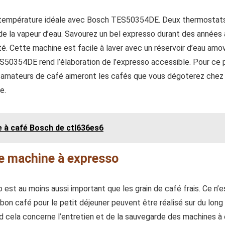
la température idéale avec Bosch TES50354DE. Deux thermostat
de la vapeur d’eau. Savourez un bel expresso durant des années 
té. Cette machine est facile à laver avec un réservoir d’eau amov
0354DE rend l’élaboration de l’expresso accessible. Pour ce pr
s amateurs de café aimeront les cafés que vous dégoterez chez v
e.
e à café Bosch de ctl636es6
re machine à expresso
est au moins aussi important que les grain de café frais. Ce n’es
on café pour le petit déjeuner peuvent être réalisé sur du lon
 cela concerne l’entretien et de la sauvegarde des machines à