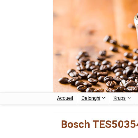
Accueil
Delonghi
Krups
Bosch TES5035