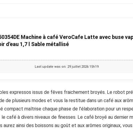
0354DE Machine à café VeroCafe Latte avec buse vap
ir d'eau 1,7 l Sable métallisé
Last update was on: 29 juillet 2026 15h19
bles expressos issus de fêves fraichement broyés. Le robot pr
ide de plusieurs modes et vous la restitue dans un café aux arô
fé compact maîtrise chaque phase de l’élaboration pour un resp
e le café à divers niveaux de finesses. Le café broyé au dernier
s aurez ainsi des boissons au goût et aux arômes originaux, vous 