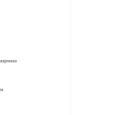
 expresso
ns