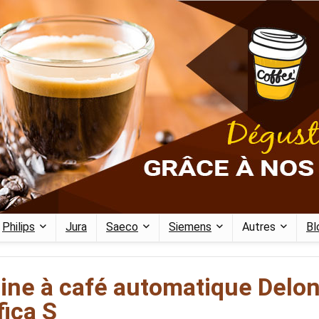
Philips
Jura
Saeco
Siemens
Autres
Bl
hine à café automatique Delo
ica S